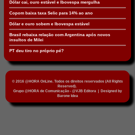
Dólar cai, ouro estável e Ibovespa mergulha
Copom baixa taxa Selic para 14% ao ano
Dólar e ouro sobem e Ibovespa estável
Brasil rebaixa relação com Argentina após novos
insultos de Milei
PT deu tiro no próprio pé?
© 2016 @HORA OnLine. Todos os direitos reservados (All Rights
Reserved).
Grupo @HORA de Comunicação - @VJB Editora
|
Designed by
Barone Idea