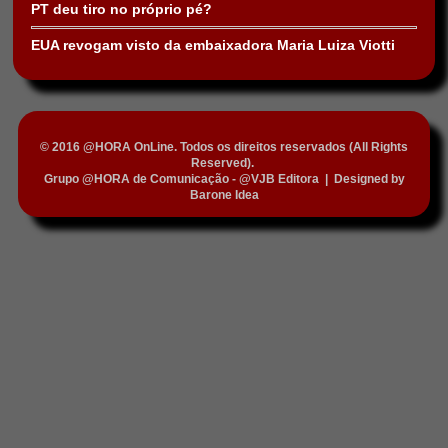
PT deu tiro no próprio pé?
EUA revogam visto da embaixadora Maria Luiza Viotti
© 2016 @HORA OnLine. Todos os direitos reservados (All Rights
Reserved).
Grupo @HORA de Comunicação - @VJB Editora
|
Designed by
Barone Idea