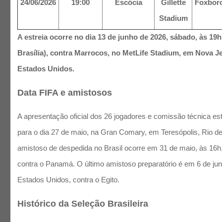
24/06/2026
19:00
Escócia
Gillette
Foxbor
Stadium
A estreia ocorre no dia 13 de junho de 2026, sábado, às 19h
Brasília), contra Marrocos, no MetLife Stadium, em Nova J
Estados Unidos.
Data FIFA e amistosos
A apresentação oficial dos 26 jogadores e comissão técnica e
para o dia 27 de maio, na Gran Comary, em Teresópolis, Rio de
amistoso de despedida no Brasil ocorre em 31 de maio, às 16h
contra o Panamá. O último amistoso preparatório é em 6 de ju
Estados Unidos, contra o Egito.
Histórico da Seleção Brasileira