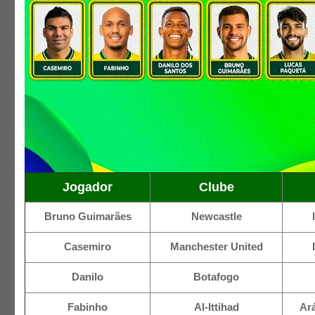
Jogador
Clube
Bruno Guimarães
Newcastle
Casemiro
Manchester United
Danilo
Botafogo
Fabinho
Al-Ittihad
Ará