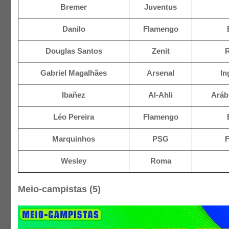
Bremer
Juventus
Danilo
Flamengo
Douglas Santos
Zenit
Gabriel Magalhães
Arsenal
In
Ibañez
Al-Ahli
Aráb
Léo Pereira
Flamengo
Marquinhos
PSG
Wesley
Roma
Meio-campistas (5)