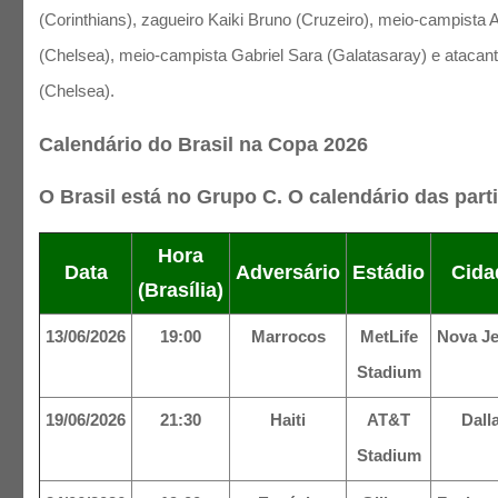
(Corinthians), zagueiro Kaiki Bruno (Cruzeiro), meio-campista
(Chelsea), meio-campista Gabriel Sara (Galatasaray) e atacan
(Chelsea).
Calendário do Brasil na Copa 2026
O Brasil está no Grupo C. O calendário das part
Hora
Data
Adversário
Estádio
Cida
(Brasília)
13/06/2026
19:00
Marrocos
MetLife
Nova Je
Stadium
19/06/2026
21:30
Haiti
AT&T
Dall
Stadium