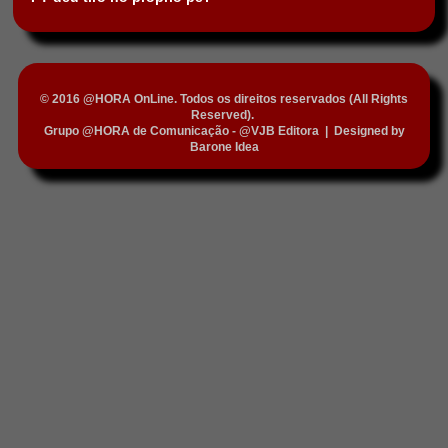
© 2016 @HORA OnLine. Todos os direitos reservados (All Rights
Reserved).
Grupo @HORA de Comunicação - @VJB Editora
|
Designed by
Barone Idea