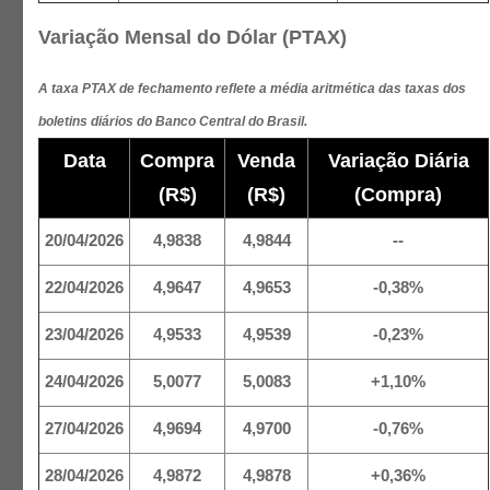
Variação Mensal do Dólar (PTAX)
A taxa PTAX de fechamento reflete a média aritmética das taxas dos
boletins diários do Banco Central do Brasil.
Data
Compra
Venda
Variação Diária
(R$)
(R$)
(Compra)
20/04/2026
4,9838
4,9844
--
22/04/2026
4,9647
4,9653
-0,38%
23/04/2026
4,9533
4,9539
-0,23%
24/04/2026
5,0077
5,0083
+1,10%
27/04/2026
4,9694
4,9700
-0,76%
28/04/2026
4,9872
4,9878
+0,36%