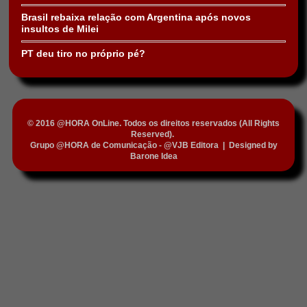
Brasil rebaixa relação com Argentina após novos
insultos de Milei
PT deu tiro no próprio pé?
© 2016 @HORA OnLine. Todos os direitos reservados (All Rights
Reserved).
Grupo @HORA de Comunicação - @VJB Editora
|
Designed by
Barone Idea