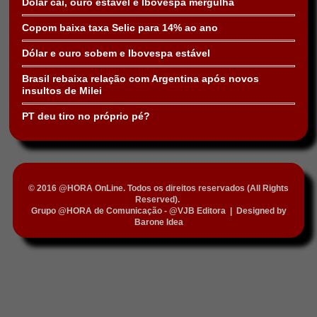
Dólar cai, ouro estável e Ibovespa mergulha
Copom baixa taxa Selic para 14% ao ano
Dólar e ouro sobem e Ibovespa estável
Brasil rebaixa relação com Argentina após novos
insultos de Milei
PT deu tiro no próprio pé?
© 2016 @HORA OnLine. Todos os direitos reservados (All Rights
Reserved).
Grupo @HORA de Comunicação - @VJB Editora
|
Designed by
Barone Idea