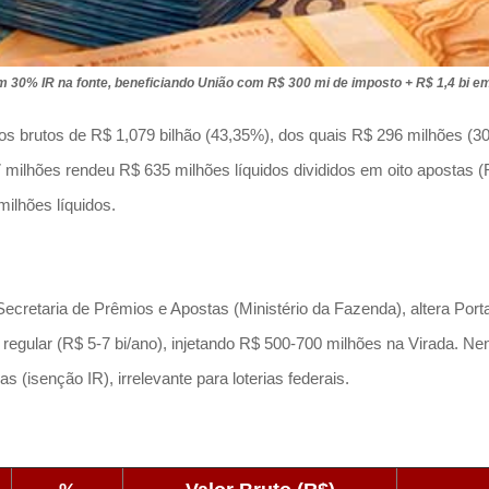
m 30% IR na fonte, beneficiando União com R$ 300 mi de imposto + R$ 1,4 bi e
s brutos de R$ 1,079 bilhão (43,35%), dos quais R$ 296 milhões (30
 milhões rendeu R$ 635 milhões líquidos divididos em oito apostas 
ilhões líquidos.
ecretaria de Prêmios e Apostas (Ministério da Fazenda), altera Po
gular (R$ 5-7 bi/ano), injetando R$ 500-700 milhões na Virada. Ne
(isenção IR), irrelevante para loterias federais.