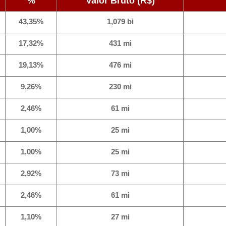
%
Valor Bruto (R$)
43,35%
1,079 bi
17,32%
431 mi
19,13%
476 mi
9,26%
230 mi
2,46%
61 mi
1,00%
25 mi
1,00%
25 mi
2,92%
73 mi
2,46%
61 mi
1,10%
27 mi