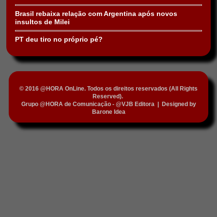
Brasil rebaixa relação com Argentina após novos
insultos de Milei
PT deu tiro no próprio pé?
© 2016 @HORA OnLine. Todos os direitos reservados (All Rights
Reserved).
Grupo @HORA de Comunicação - @VJB Editora
|
Designed by
Barone Idea