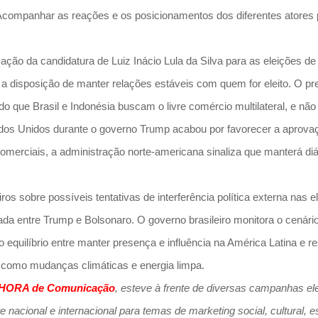
. Acompanhar as reações e os posicionamentos dos diferentes atores 
 da candidatura de Luiz Inácio Lula da Silva para as eleições de 2
 e a disposição de manter relações estáveis com quem for eleito. O pr
 que Brasil e Indonésia buscam o livre comércio multilateral, e não 
stados Unidos durante o governo Trump acabou por favorecer a aprova
omerciais, a administração norte-americana sinaliza que manterá diál
 sobre possíveis tentativas de interferência política externa nas el
da entre Trump e Bolsonaro. O governo brasileiro monitora o cenário p
quilíbrio entre manter presença e influência na América Latina e r
s como mudanças climáticas e energia limpa.
HORA de Comunicação
, esteve à frente de diversas campanhas elei
nacional e internacional para temas de marketing social, cultural, es