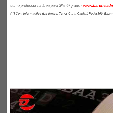
como professor na área para 3º e 4º graus -
www.barone.adm
(**) Com informações das fontes: Terra, Carta Capital, Poder360, Exame