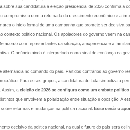
va
sobre sua candidatura à eleição presidencial de 2026 confirma a co
u compromisso com a retomada do crescimento econômico e a imple
o marca o início formal de uma campanha que promete ser decisiva pa
 contexto político nacional. Os apoiadores do governo veem na cand
e acordo com representantes da situação, a experiência e a familiari
trativa. O anúncio ainda é interpretado como sinal de confiança na g
e alternância no comando do país. Partidos contrários ao governo r
crático. Para esses grupos, a candidatura de Lula simboliza a perm
l. Assim, a
eleição de 2026 se configura como um embate político
istintos que envolvem a polarização entre situação e oposição. A est
 sobre reformas e mudanças na política nacional.
Esse cenário apon
ento decisivo da política nacional, na qual o futuro do país será 