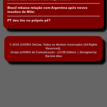
Brasil rebaixa relação com Argentina após novos
insultos de Milei
PT deu tiro no próprio pé?
© 2016 @HORA OnLine. Todos os direitos reservados (All Rights
Reserved).
Grupo @HORA de Comunicação - @VJB Editora
|
Designed by
Barone Idea