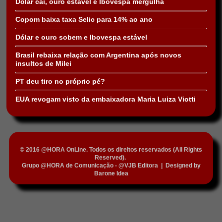
Dólar cai, ouro estável e Ibovespa mergulha
Copom baixa taxa Selic para 14% ao ano
Dólar e ouro sobem e Ibovespa estável
Brasil rebaixa relação com Argentina após novos
insultos de Milei
PT deu tiro no próprio pé?
EUA revogam visto da embaixadora Maria Luiza Viotti
© 2016 @HORA OnLine. Todos os direitos reservados (All Rights
Reserved).
Grupo @HORA de Comunicação - @VJB Editora
|
Designed by
Barone Idea