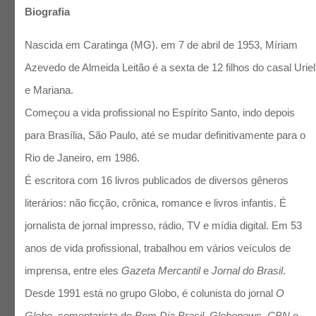
Biografia
Nascida em Caratinga (MG). em 7 de abril de 1953, Míriam
Azevedo de Almeida Leitão é a sexta de 12 filhos do casal Uriel
e Mariana.
Começou a vida profissional no Espírito Santo, indo depois
para Brasília, São Paulo, até se mudar definitivamente para o
Rio de Janeiro, em 1986.
É escritora com 16 livros publicados de diversos gêneros
literários: não ficção, crônica, romance e livros infantis. É
jornalista de jornal impresso, rádio, TV e mídia digital. Em 53
anos de vida profissional, trabalhou em vários veículos de
imprensa, entre eles
Gazeta Mercantil
e
Jornal do Brasil
.
Desde 1991 está no grupo Globo, é colunista do jornal
O
Globo
, comentarista do
Bom Dia Brasil
,
Globonews
,
CBN
e