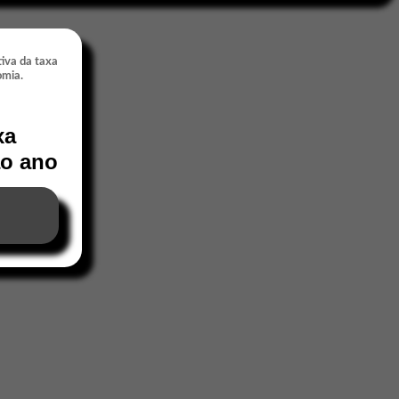
xa
ao ano