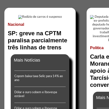
Nacional
SP: greve na CPTM
paralisa parcialmente
três linhas de trens
Politica
Carla 
Mais Notícias
Moran
apoio 
Tarcís
Copom baixa taxa Selic para 14% ao
ano
conven
Dólar e ouro sobem e Ibovespa
estável
Mais N
Dólar e ouro sobem e Ibovespa