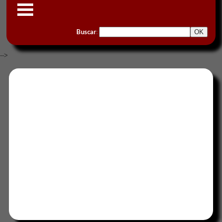
Buscar
:
-->