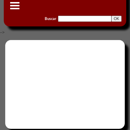
Buscar
:
-->