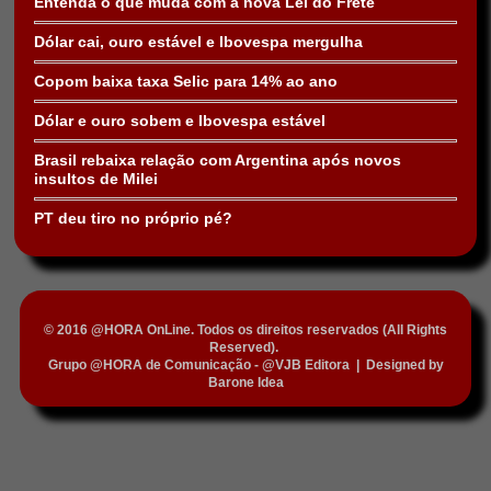
Entenda o que muda com a nova Lei do Frete
Dólar cai, ouro estável e Ibovespa mergulha
Copom baixa taxa Selic para 14% ao ano
Dólar e ouro sobem e Ibovespa estável
Brasil rebaixa relação com Argentina após novos
insultos de Milei
PT deu tiro no próprio pé?
© 2016 @HORA OnLine. Todos os direitos reservados (All Rights
Reserved).
Grupo @HORA de Comunicação - @VJB Editora
|
Designed by
Barone Idea