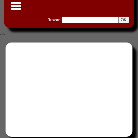
Buscar
:
-->