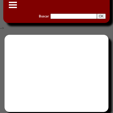
Buscar
:
-->