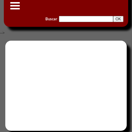
Buscar
:
-->