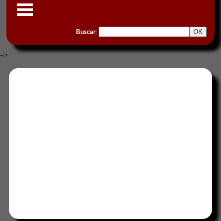
Buscar
:
-->