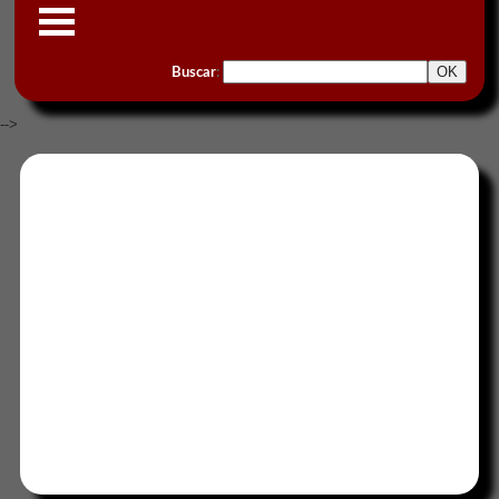
Buscar
:
-->