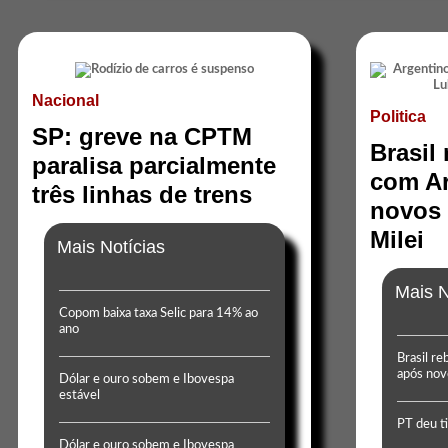
Nacional
Politica
SP: greve na CPTM
Brasil
paralisa parcialmente
com Ar
três linhas de trens
novos 
Milei
Mais Notícias
Mais N
Copom baixa taxa Selic para 14% ao
ano
Brasil re
após nov
Dólar e ouro sobem e Ibovespa
estável
PT deu t
Dólar e ouro sobem e Ibovespa