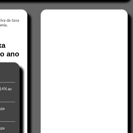
xa
ao ano
 14% ao
spa
spa