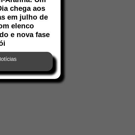
ia chega aos
s em julho de
om elenco
do e nova fase
ói
otícias