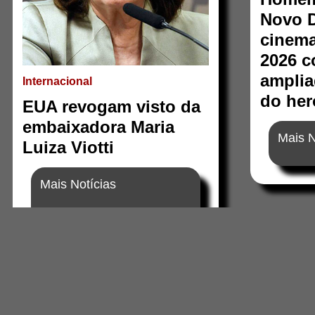
Novo D
cinema
2026 c
amplia
Internacional
do her
EUA revogam visto da
embaixadora Maria
Mais N
Luiza Viotti
Mais Notícias
Brasil rebaixa relação com Argentina
após novos insultos de Milei
EUA revogam visto da embaixadora
Maria Luiza Viotti