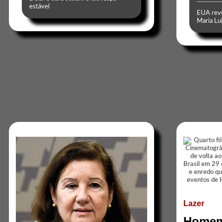
estável
EUA revo
Maria Lui
Lazer
Homem