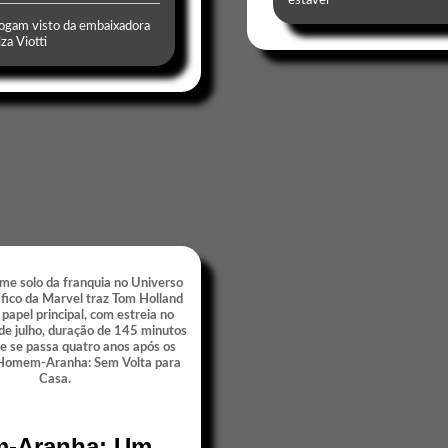
estável
gam visto da embaixadora
za Viotti
-Aranha: Um