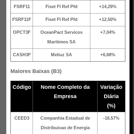
FSRF11
Fiset Fl Ref Pfd
+14,29%
FSRF11F
Fiset Fl Ref Pfd
+12,50%
OPCT3F
OceanPact Servicos
+7,04%
Maritimos SA
CASH3F
Meliuz SA
+6,68%
Maiores Baixas (B3)
Código
Nome Completo da
Variação
Empresa
Diária
(%)
CEED3
Companhia Estadual de
-16,57%
Distribuicao de Energia