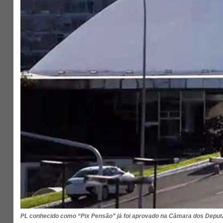
PL conhecido como “Pix Pensão” já foi aprovado na Câmara dos Deput