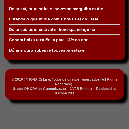
Dólar cai, ouro sobe e Ibovespa mergulha muito
Entenda o que muda com a nova Lei do Frete
Dólar cai, ouro estável e Ibovespa mergulha
Copom baixa taxa Selic para 14% ao ano
Dólar e ouro sobem e Ibovespa estável
© 2016 @HORA OnLine. Todos os direitos reservados (All Rights
Reserved).
Grupo @HORA de Comunicação - @VJB Editora
|
Designed by
Barone Idea