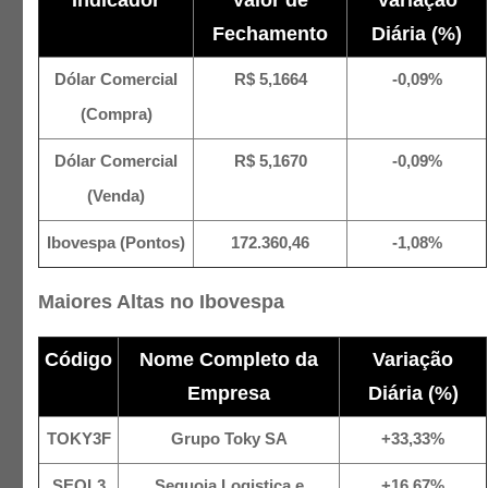
Indicador
Valor de
Variação
Fechamento
Diária (%)
Dólar Comercial
R$ 5,1664
-0,09%
(Compra)
Dólar Comercial
R$ 5,1670
-0,09%
(Venda)
Ibovespa (Pontos)
172.360,46
-1,08%
Maiores Altas no Ibovespa
Código
Nome Completo da
Variação
Empresa
Diária (%)
TOKY3F
Grupo Toky SA
+33,33%
SEQL3
Sequoia Logistica e
+16,67%