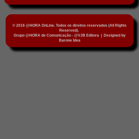
© 2016 @HORA OnLine. Todos os direitos reservados (All Rights
Reserved).
Grupo @HORA de Comunicação - @VJB Editora
|
Designed by
Barone Idea