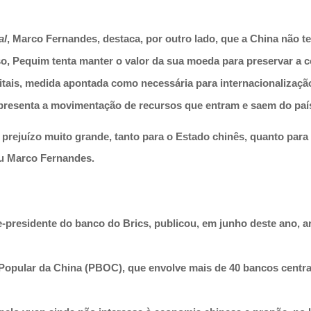
al
, Marco Fernandes, destaca, por outro lado, que a China não t
sso, Pequim tenta manter o valor da sua moeda para preservar a 
itais, medida apontada como necessária para internacionalização
representa a movimentação de recursos que entram e saem do paí
 prejuízo muito grande, tanto para o Estado chinês, quanto par
ou Marco Fernandes.
ice-presidente do banco do Brics, publicou, em junho deste ano,
opular da China (PBOC), que envolve mais de 40 bancos centrai