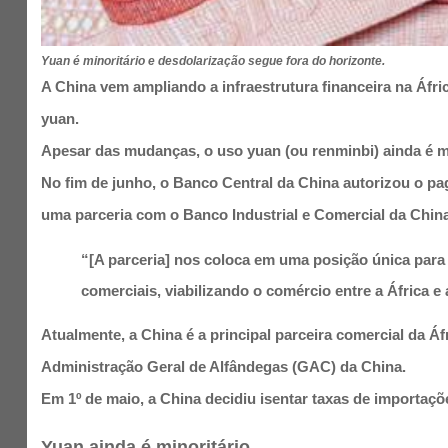
Yuan é minoritário e desdolarização segue fora do horizonte.
A China vem ampliando a infraestrutura financeira na Áfri
yuan.
Apesar das mudanças, o uso yuan (ou renminbi) ainda é m
No fim de junho, o Banco Central da China autorizou o p
uma parceria com o Banco Industrial e Comercial da China
“[A parceria] nos coloca em uma posição única par
comerciais, viabilizando o comércio entre a África 
Atualmente, a China é a principal parceira comercial da Á
Administração Geral de Alfândegas (GAC) da China.
Em 1º de maio, a China decidiu isentar taxas de importaçõe
Yuan ainda é minoritário