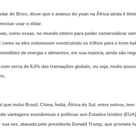
ular do Brics, disse que o avanço do yuan na África ainda é tí
ecisar usar o dólar.
tivas, como essas, no mundo inteiro para poder comercializar s
 como se eles estivessem construindo os trilhos para o trem ba
modities de energia e alimentos, em sua maioria, ainda são ne
 com cerca de 8,5% das transações globais, ou seja, muito pou
es.
ue inclui Brasil, China, Índia, África do Sul, entre outros, tem
de vantagens econômicas e políticas aos Estados Unidos (EUA
r sua vez, atacada pelo presidente Donald Trump, que promete