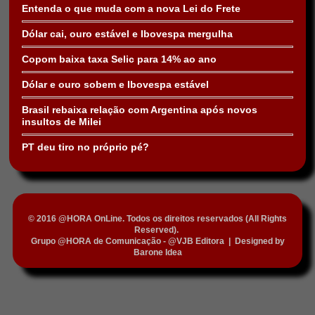
Entenda o que muda com a nova Lei do Frete
Dólar cai, ouro estável e Ibovespa mergulha
Copom baixa taxa Selic para 14% ao ano
Dólar e ouro sobem e Ibovespa estável
Brasil rebaixa relação com Argentina após novos
insultos de Milei
PT deu tiro no próprio pé?
© 2016 @HORA OnLine. Todos os direitos reservados (All Rights
Reserved).
Grupo @HORA de Comunicação - @VJB Editora
|
Designed by
Barone Idea