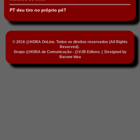
PT deu tiro no próprio pé?
© 2016 @HORA OnLine. Todos os direitos reservados (All Rights
Reserved).
Grupo @HORA de Comunicação - @VJB Editora
|
Designed by
Barone Idea