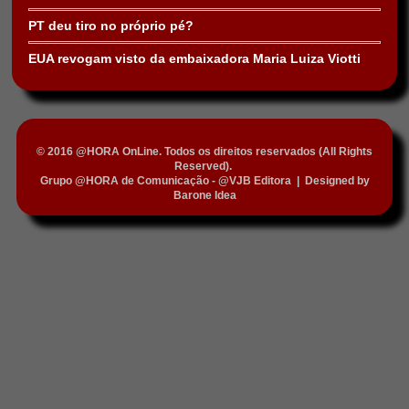
PT deu tiro no próprio pé?
EUA revogam visto da embaixadora Maria Luiza Viotti
© 2016 @HORA OnLine. Todos os direitos reservados (All Rights
Reserved).
Grupo @HORA de Comunicação - @VJB Editora
|
Designed by
Barone Idea