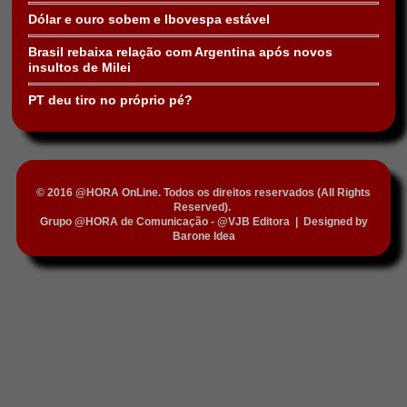
Dólar e ouro sobem e Ibovespa estável
Brasil rebaixa relação com Argentina após novos
insultos de Milei
PT deu tiro no próprio pé?
© 2016 @HORA OnLine. Todos os direitos reservados (All Rights
Reserved).
Grupo @HORA de Comunicação - @VJB Editora
|
Designed by
Barone Idea