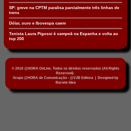
SP: greve na CPTM paralisa parcialmente três linhas de
trens
Dólar, ouro e Ibovespa caem
Tenista Laura Pigossi é campeã na Espanha e volta ao
top 200
© 2016 @HORA OnLine. Todos os direitos reservados (All Rights
Reserved).
Grupo @HORA de Comunicação - @VJB Editora
|
Designed by
Barone Idea