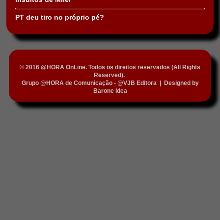
PT deu tiro no próprio pé?
© 2016 @HORA OnLine. Todos os direitos reservados (All Rights
Reserved).
Grupo @HORA de Comunicação - @VJB Editora
|
Designed by
Barone Idea